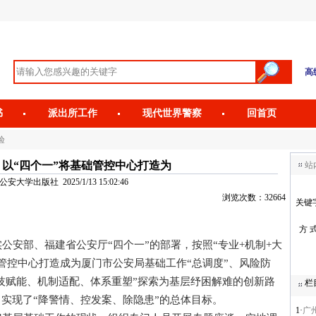
高
书
派出所工作
现代世界警察
回首页
验
以“四个一”将基础管控中心打造为
站
大学出版社 2025/1/13 15:02:46
浏览次数：32664
关键
方 
部、福建省公安厅“四个一”的部署，按照“专业+机制+大
管控中心打造成为厦门市公安局基础工作“总调度”、风险防
科技赋能、机制适配、体系重塑”探索为基层纾困解难的创新路
栏
，实现了“降警情、控发案、除隐患”的总体目标。
1·
广