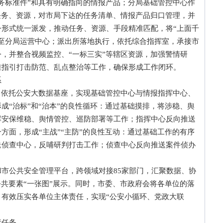
务标准件”和具有明确指向的情报产品；分局基础管控中心作
任务、资源，对市局下达的任务清单、情报产品归口管理，并
形式统一派发，推动任务、资源、手段精准匹配，将“上面千
至分局运营中心；派出所落地执行，依托综合指挥室，承接市
，并整合视频监控、“一标三实”等辖区资源，加强警情研
准指引打击防范、乱点整治等工作，确保形成工作闭环。
系
依托公安大数据基座，实现基础管控中心与情报指挥中心、
成“治标”和“治本”的良性循环：通过基础摸排，将涉稳、舆
撑安保维稳、舆情管控、巡防部署等工作；指挥中心反向推送
方面，形成“主战”“主防”的良性互动：通过基础工作的有序
送侦查中心，反哺研判打击工作；侦查中心反向推送案件侦办
公共安全管理平台，跨领域对接85家部门，汇聚数据、协
公共要素“一张图”展示。同时，市委、市政府会将各单位的落
有效压实各单位主体责任，实现“公安小循环、党政大联
任务