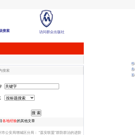
级搜索
访问群众出版社
内搜索
字
式
目
各地经验
的其他文章
州市公安局增城区分局： “荔安联盟”群防群治的进阶