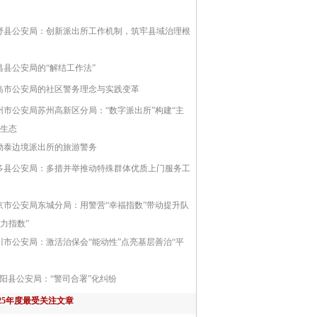
野县公安局：创新派出所工作机制，筑牢县域治理根
昌县公安局的“解结工作法”
岛市公安局的社区警务理念与实践变革
州市公安局苏州高新区分局：“数字派出所”构建“主
新生态
勒泰边境派出所的旅游警务
多县公安局：多措并举推动特殊群体优质上门服务工
京市公安局东城分局：用警营“幸福指数”带动提升队
战力指数”
川市公安局：激活治保会“能动性”点亮基层善治“平
阳县公安局：“警司合署”化纠纷
025年度最受关注文章