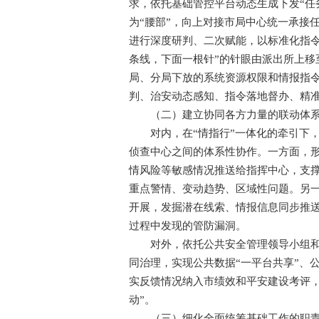
求，依托基础管控平台动态生成下发“任
为“腰部”，向上对接市局中心统一承接
进行深度研判、二次赋能，以标准化指令
条线，下面一根针”的针眼由派出所上移
局、分局下放的系统资源权限和情报指令
判、治安动态感知、指令落地督办、精
（二）建立协同各方力量的联动体
对内，在“情指行”一体化的牵引下，
侦查中心之间的体系性协作。一方面，形
情风险等敏感情况推送给指挥中心，支
重点警情、变动趋势、区域性问题。另一
开展，发掘潜在线索、情报信息同步推
过程中发现的管防漏洞。
对外，依托公共安全管理领导小组和市
同治理，实现公共数据“一平台共享”、
实反馈情况纳入市绩效和平安建设考评，
动”。
（三）细化全面统筹基础工作的职责