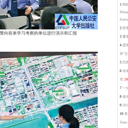
1·
阿联
Manag
Emira
2·
民
向前来学习考察的单位进行演示和汇报
3·
重
4·
昆
所“
5·
巴西警
6·
传
写
29
7·
一
8·
派
9·
20
10·
美
Team (