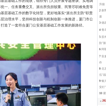
层基础工作的现状，组织专门人员开展专题座谈、实地调
升级
不统一、任务重叠交叉、派出所负担较重、民警尽职难免责等
2·
新
基层基础工作的数字化转型，更好地落实“派出所主防”职责
基
基层治理水平，坚持科技创新与机制创新一体推进，厦门市公
3·
德
，打造了一套符合厦门公安基层基础工作发展的新路径。
4·
青
5·
苏
防”
6·
阿
7·
安
作
8·
北
伍“
9·
银
安灯”
10·
灌
2