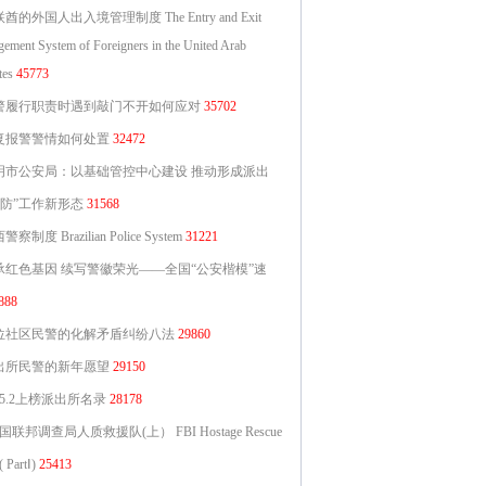
酋的外国人出入境管理制度 The Entry and Exit
ement System of Foreigners in the United Arab
tes
45773
警履行职责时遇到敲门不开如何应对
35702
复报警警情如何处置
32472
明市公安局：以基础管控中心建设 推动形成派出
主防”工作新形态
31568
察制度 Brazilian Police System
31221
承红色基因 续写警徽荣光——全国“公安楷模”速
888
位社区民警的化解矛盾纠纷八法
29860
出所民警的新年愿望
29150
25.2上榜派出所名录
28178
国联邦调查局人质救援队(上） FBI Hostage Rescue
 PartⅠ)
25413