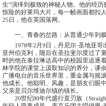
生”演绎到极致的神秘人物。他的经历
惊险的好莱坞大片，每一帧画面都扣人心
25日，他在英国落网。
一、青春的岔路：从普通少年到极
1978年2月9日，丹尼尔·圣地亚
亚州伯克利，随后在圣拉斐尔度过了
时的他在泰拉琳达高中的校园里追逐
林学院的课堂上汲取知识的养分，课
广播电台的音乐世界里，重金属与摇
他成长。他聪明、风趣，是朋友们眼
父亲是贝尔维迪尔镇的镇长。
20世纪80年代盛行直刃族（Straigh
年轻人吸毒成风，庞克乐团主唱伊恩·麦