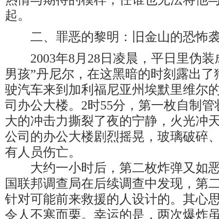
起。
二、罪恶的黎明：旧金山的恐怖
2003年8月28日凌晨，平日里伪装
男孩”丹尼尔，在这黑暗的时刻露出了
驶汽车来到加利福尼亚州埃默里维尔的巨龙
司办公大楼。2时55分，第一枚自制
大的冲击力撕裂了夜的宁静，火光冲
公司的办公大楼剧烈摇晃，玻璃破碎
有人员伤亡。
大约一小时后，第二枚炸弹又如恶
国联邦调查局在后续调查中发现，第
针对可能前来救援的人设计的。其心
令人不寒而栗。幸运的是，两次爆炸