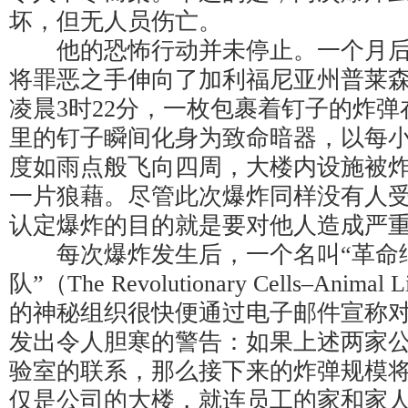
坏，但无人员伤亡。
他的恐怖行动并未停止。一个月后的
将罪恶之手伸向了加利福尼亚州普莱
凌晨3时22分，一枚包裹着钉子的炸
里的钉子瞬间化身为致命暗器，以每小
度如雨点般飞向四周，大楼内设施被
一片狼藉。尽管此次爆炸同样没有人
认定爆炸的目的就是要对他人造成严
每次爆炸发生后，一个名叫“革命细
队”（The Revolutionary Cells–Animal Li
的神秘组织很快便通过电子邮件宣称
发出令人胆寒的警告：如果上述两家
验室的联系，那么接下来的炸弹规模
仅是公司的大楼，就连员工的家和家