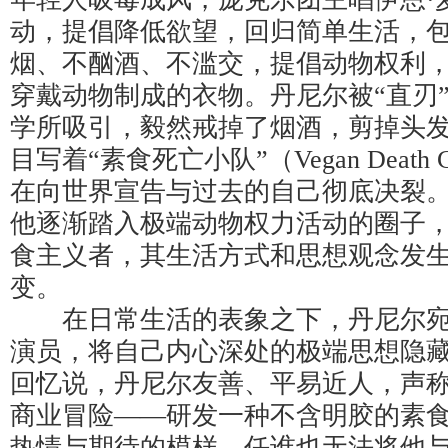
动，提倡降低欲望，回归简单生活，
烟、不酗酒、不滥交，提倡动物权利
穿戴动物制成的衣物。丹尼尔被“直刃
学所吸引，毅然戒掉了烟酒，剪掉头
目写着“素食死亡小队”（Vegan Death
在向世界宣告与过去的自己彻底决裂
他逐渐踏入极端动物权力活动的圈子
食主义者，其生活方式和思想观念发
变。
在日常生活的表象之下，丹尼尔宛
演员，将自己内心深处的极端思想隐
回忆说，丹尼尔友善、平易近人，声
商业冒险——研发一种不含明胶的素
热情与期待的模样，任谁也无法将他