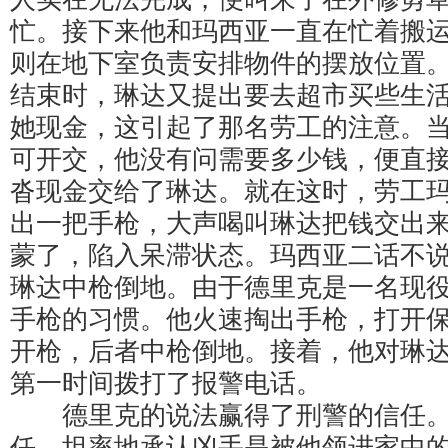
忙。接下来他和玛西亚一直在忙着搬
则在地下室负责安排物件的摆放位置
结束时，琳达又提出要去超市买些生
她现金，这引起了那名劳工的注意。
可开交，他没有问需要多少钱，便直
沓现金交给了琳达。就在这时，劳工
出一把手枪，大声喝叫琳达把钱交出
蒙了，陷入呆滞状态。玛西亚二话不
琳达中枪倒地。由于德里克是一名现
手枪的习惯。他火速掏出手枪，打开
开枪，后者中枪倒地。接着，他对琳
第一时间拨打了报警电话。
德里克的说法赢得了刑警的信任。
任，坦率地承认凶手是被他领进家中