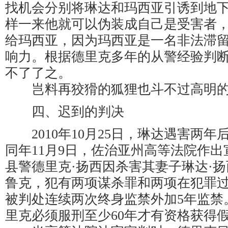
找机会分别将琳达和玛西亚引诱到地
样一来他就可以伪装成自己是受害者
给玛西亚，因为玛西亚是一名非法滞
响力。根据德里克多年的从警经验判
不了了之。
岂料再狡猾的狐狸也斗不过高明的
四、迟到的判决
2010年10月25日，琳达遇害两年
同年11月9日，佐治亚州高等法院作
县警德里克·扬西因杀害其妻子琳达·扬
鲁克，犯有两项谋杀罪和两项在犯罪
被判处连续两次终身监禁外加5年监禁
里克必须服刑至少60年才有资格获得