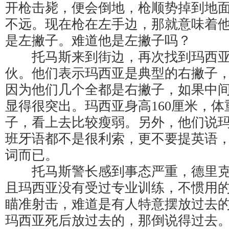
开枪击毙，便会倒地，枪顺势掉到地
不远。现在枪在左手边，那就意味着
是左撇子。难道他是左撇子吗？
托马斯来到街边，再次找到玛西亚
伙。他们表示玛西亚是典型的右撇子
因为他们几个全都是右撇子，如果中
显得很突出。玛西亚身高160厘米，体
子，看上去比较瘦弱。另外，他们说
班牙语都不是很利索，更不要提英语
词而已。
托马斯警长感到事态严重，德里克
且玛西亚没有受过专业训练，不惯用
瞄准射击，难道是有人特意摆放过去
玛西亚死后放过去的，那倒说得过去