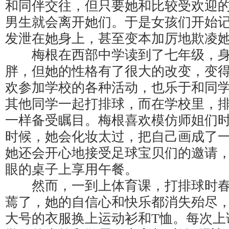
和同伴交往，但只要她和比较受欢迎
男生就会离开她们。于是女孩们开始
发泄在她身上，甚至变本加厉地欺凌
梅根在西部中学读到了七年级，身
胖，但她的性格有了很大的改变，变
欢参加学校的各种活动，也乐于和同
其他同学一起打排球，而在学校里，
一样备受瞩目。梅根喜欢模仿师姐们
时候，她会化妆太过，把自己画成了
她还会开心地接受足球宝贝们的邀请
眼的桌子上享用午餐。
然而，一到上体育课，打排球时春
蔫了，她的自信心和快乐都消失殆尽
大号的衣服换上运动衫和T恤。每次上