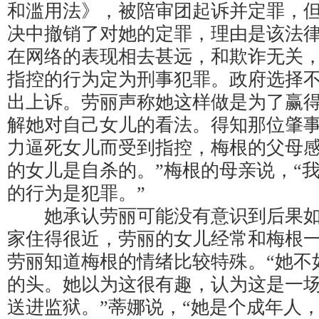
和滥用法》，被陪审团起诉并定罪，
决中撤销了对她的定罪，理由是该法
在网络的表现相去甚远，和欺诈无关
指控的行为定为刑事犯罪。政府选择
出上诉。劳丽声称她这样做是为了赢
解她对自己女儿的看法。得知那位肇
力逼死女儿而受到指控，梅根的父母感
的女儿是自杀的。”梅根的母亲说，“
的行为是犯罪。”
她承认劳丽可能没有意识到后果如
家住得很近，劳丽的女儿经常和梅根
劳丽知道梅根的情绪比较特殊。“她不
的头。她以为这很有趣，认为这是一
送进监狱。”蒂娜说，“她是个成年人