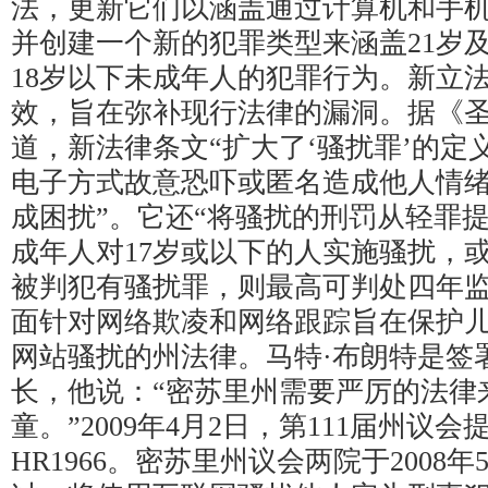
法，更新它们以涵盖通过计算机和手
并创建一个新的犯罪类型来涵盖21岁
18岁以下未成年人的犯罪行为。新立法于
效，旨在弥补现行法律的漏洞。据《
道，新法律条文“扩大了‘骚扰罪’的定
电子方式故意恐吓或匿名造成他人情
成困扰”。它还“将骚扰的刑罚从轻罪
成年人对17岁或以下的人实施骚扰，
被判犯有骚扰罪，则最高可判处四年监
面针对网络欺凌和网络跟踪旨在保护
网站骚扰的州法律。马特·布朗特是签
长，他说：“密苏里州需要严厉的法律
童。”2009年4月2日，第111届州议
HR1966。密苏里州议会两院于2008