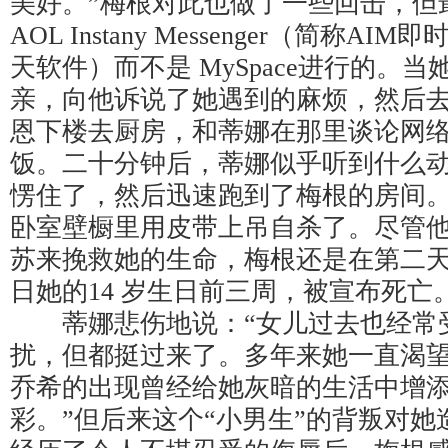
美好。”梅根对此也做了一些回击，但
AOL Instany Messenger（简称A
天软件）而不是 MySpace进行的。
亲，向他诉说了她遇到的麻烦，然后
恩下楼去厨房，和蒂娜在那里谈论网
饭。二十分钟后，蒂娜似乎听到什么
愣住了，然后迅速跑到了梅根的房间
卧室壁橱里用皮带上吊自杀了。尽管
苏来挽救她的生命，梅根还是在第二天，也
日她的14 岁生日前三周，被宣布死亡
蒂娜悲伤地说：“女儿过去也经常
扰，但都挺过来了。多年来她一直渴
乔希的出现曾经给她灰暗的生活中增
彩。”但后来这个“小男生”的背叛对