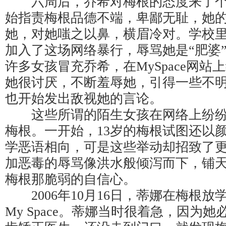
六周后，乔希对梅根的态度来了个1
始指责梅根品德不端，卑鄙无耻，她
她，对她嗤之以鼻，横眉冷对。学校
加入了这场网络暴行，辱骂她是“肥婆”
许多女孩冒充乔希，在MySpace网站
她很讨厌，不断羞辱她，引得一些不
也开始发出敌视她的言论。
这些所谓的陌生女孩在网络上纷纷
梅根。一开始，13岁的梅根试图还以
学恶语相向，可是这些举动却招致了
加恶毒的辱骂像洪水般倾泻而下，铺
梅根那脆弱的自信心。
2006年10月16日，蒂娜在梅根放
My Space。蒂娜当时很着急，因为