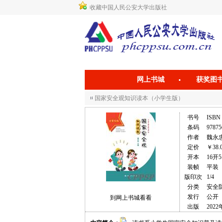
收藏中国人民公安大学出版社
网上书城
获奖图
国家安全观知识读本（小学生版）
书号
ISBN 
条码
97875
作者
魏永
定价
￥38.
开本
16开5
装帧
平装
版印次
1/4
分类
安全
发行
公开
到网上书城看看
出版
2022