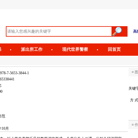
高
书
派出所工作
现代世界警察
回首页
978-7-5653-3844-1
65338441
忠
关键
00
方 
防范
年10月