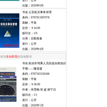
发行：公开
出版：2020年9月
书名:
公安机关事务管理
条码：9787811097078
装帧：平装
定价：￥34.00
版印次：1/6
分类：后勤装备
发行：公开
出版：2020年4月
类别为
安全防范
的其他图书
书名:
机动车驾乘人员应急自救知识
手册——隧道篇
条码：9787565350368
装帧：平装
定价：￥38.00
作者：张雪梅 张 超 谢宁洁
版印次：1/1
发行：公开
出版：2026年1月