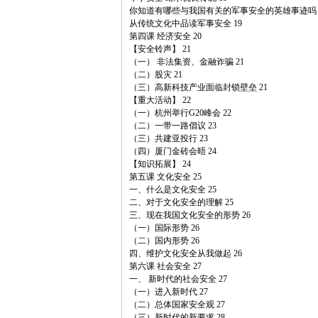
你知道有哪些与我国有关的军事安全的英雄事迹吗？
从传统文化中品读军事安全 19
第四课 经济安全 20
【安全铃声】 21
（一） 非法集资、金融诈骗 21
（二）股灾 21
（三）高新科技产业面临封锁壁垒 21
【重大活动】 22
（一）杭州举行G20峰会 22
（二）一带一路倡议 23
（三）共建亚投行 23
（四）厦门金砖会晤 24
【知识拓展】 24
第五课 文化安全 25
一、什么是文化安全 25
二、对于文化安全的理解 25
三、现在我国文化安全的形势 26
（一）国际形势 26
（二）国内形势 26
四、维护文化安全从我做起 26
第六课 社会安全 27
一、 新时代的社会安全 27
（一）进入新时代 27
（二）总体国家安全观 27
（三）新时代的新要求 28