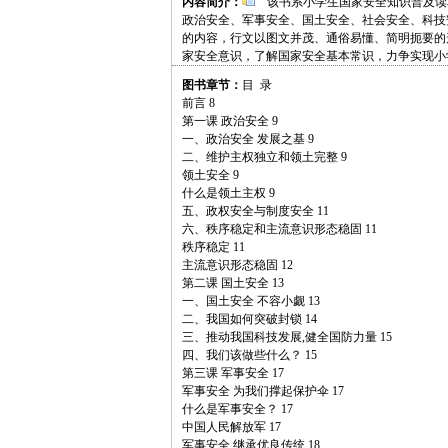
内容简介：
该书系小学生国家安全知识普及读
政治安全、军事安全、国土安全、社会安全、科技
的内容，行文以图文并茂、通俗易懂、简明扼要的
家安全意识，了解国家安全基本常识，力争实现小
图书章节：
目 录
前言 8
第一课 政治安全 9
一、政治安全 发展之基 9
二、维护主权独立和领土完整 9
领土安全 9
什么是领土主权 9
五、政权安全与制度安全 11
六、秩序稳定和主流意识形态稳固 11
秩序稳定 11
主流意识形态稳固 12
第二课 国土安全 13
一、国土安全 不容小觑 13
二、我国如何突破封锁 14
三、推动我国科技发展,健全国防力量 15
四、我们该做些什么？ 15
第三课 军事安全 17
军事安全 为我们撑起保护伞 17
什么是军事安全？ 17
中国人民解放军 17
军事安全 继承优良传统 18